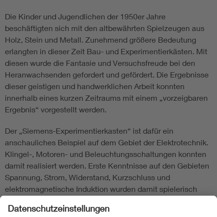
Die Kinder und Jugendlichen der 1950er Jahre
beschäftigten sich mit den altbewährten Spielzeugen aus
Holz, Stein und Metall. Zunehmend größere Bedeutung
erlangten in dieser Zeit Bau- und Experimentierkästen. Mit
diesen wurde die Fantasie und Versuchsfreude bei den
Heranwachsenden gefordert und gefördert. Die Ergebnisse
dieser geistigen und handwerklichen Arbeit konnten
innerhalb eines kurzen Zeitraums mit einem „vorzeigbaren
Ergebnis“ vorgestellt werden.
Der „Siemens-Experimentierkasten“ ist dafür ein
anschauliches Beispiel auf dem Gebiet der Elektrotechnik.
Klingel-, Motoren- und Beleuchtungsschaltungen konnten
damit realisiert werden. Erste Kenntnisse auf den Gebieten
Spannung, Strom, Widerstand, Kurzschluss und
elektromagnetische Induktion wurden damit spielerisch
erworben.