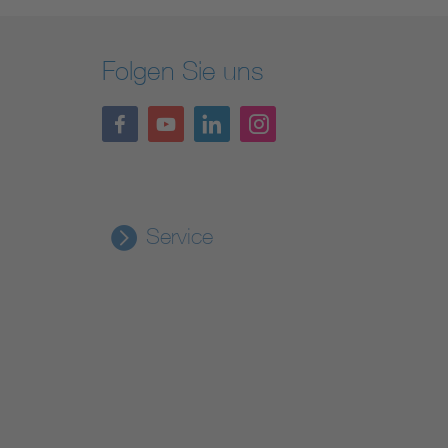
Folgen Sie uns
Service