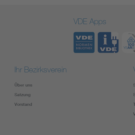
VDE Apps
Ihr Bezirksverein
Über uns
Satzung
Vorstand