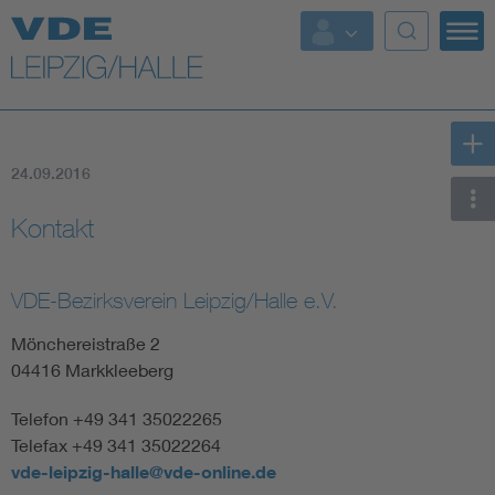
Top Themen
Fokusthemen
24.09.2016
Energy
Kontakt
AI & Digital Trust
VDE-Bezirksverein Leipzig/Halle e.V.
Health
Mönchereistraße 2
Mobility
04416 Markkleeberg
Telefon +49 341 35022265
Standards
Telefax +49 341 35022264
Weitere Themen
vde-leipzig-halle@vde-online.de