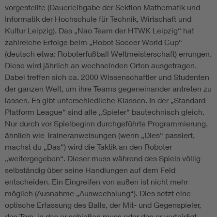
vorgestellte (Dauerleihgabe der Sektion Mathematik und
Informatik der Hochschule für Technik, Wirtschaft und
Kultur Leipzig). Das „Nao Team der HTWK Leipzig“ hat
zahlreiche Erfolge beim „Robot Soccer World Cup“
(deutsch etwa: Roboterfußball Weltmeisterschaft) errungen.
Diese wird jährlich an wechselnden Orten ausgetragen.
Dabei treffen sich ca. 2000 Wissenschaftler und Studenten
der ganzen Welt, um ihre Teams gegeneinander antreten zu
lassen. Es gibt unterschiedliche Klassen. In der „Standard
Platform League“ sind alle „Spieler“ bautechnisch gleich.
Nur durch vor Spielbeginn durchgeführte Programmierung,
ähnlich wie Traineranweisungen (wenn „Dies“ passiert,
machst du „Das“) wird die Taktik an den Roboter
„weitergegeben“. Dieser muss während des Spiels völlig
selbständig über seine Handlungen auf dem Feld
entscheiden. Ein Eingreifen von außen ist nicht mehr
möglich (Ausnahme „Auswechslung“). Dies setzt eine
optische Erfassung des Balls, der Mit- und Gegenspieler,
des Tors, in das er schießen muss oder das er verteidigt,