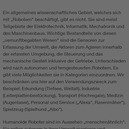
Ein allgemeines wissenschaftliches Gebiet, welches sich
mit „Robotern“ beschäftigt, gibt es nicht. Sie sind meist
Teilgebiete der Elektrotechnik, Informatik, Mechatronik und
des Maschinenbaus. Wichtige Bestandteile von diesen
„vernunftbegabten Wesen“ sind die Sensoren zur
Erfassung der Umwelt, die Aktoren zum Agieren innerhalb
der erfassten Umgebung, die Steuerung und das
mechanische Gestell inklusive der Getriebe. Unterschieden
wird nach autonomen und ferngesteuerten Robotern. Es
gibt viele Möglichkeiten sie in Kategorien einzuordnen. Wir
beschränken uns hier auf den Verwendungszweck zum
Beispiel: Erkundung (Tiefsee, Weltall), Industrie
(Leiterplattenbestückung), Transport (Hochregale), Medizin
(Augenlaser), Personal und Service („Alexa“, Rasenmäher“),
Spielzeug (Spielhund „Aibo“).
Humanoide Roboter sind im Aussehen „menschenähnlich“.
Sie sollen autonom in ihrer Umwelt reagieren und