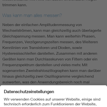
trimmen kann.
Was kann man alles messen?
Neben der einfachen Amplitudenmessung von
Wechselströmen, kann man gleichzeitig auch überlagerte
Gleichspannung messen. Man kann weiterhin Phasen,
Frequenzen, Verzögerungszeiten messen, des Weiteren
Kennlinien von Transistoren und Dioden, sowie
Hysteresisschleifen darstellen. Zusammen mit anderen
Geräten kann man Durchlasskurven von Filtern oder ein
Frequenzspektrum darstellen und vieles mehr. Mit
sogenannten Zweistrahloszillographen kann man darüber
hinaus gleichzeitig zwei Oszillogramme vergleichend
auswerten, was den Anwendungsbereich noch mal
wesentlich erweitert.
|
Objekt März 2017
| - |
Objekt Januar 2017
|