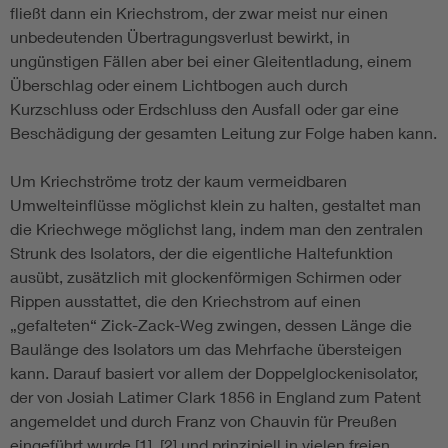
fließt dann ein Kriechstrom, der zwar meist nur einen
unbedeutenden Übertragungsverlust bewirkt, in
ungünstigen Fällen aber bei einer Gleitentladung, einem
Überschlag oder einem Lichtbogen auch durch
Kurzschluss oder Erdschluss den Ausfall oder gar eine
Beschädigung der gesamten Leitung zur Folge haben kann.
Um Kriechströme trotz der kaum vermeidbaren
Umwelteinflüsse möglichst klein zu halten, gestaltet man
die Kriechwege möglichst lang, indem man den zentralen
Strunk des Isolators, der die eigentliche Haltefunktion
ausübt, zusätzlich mit glockenförmigen Schirmen oder
Rippen ausstattet, die den Kriechstrom auf einen
„gefalteten“ Zick-Zack-Weg zwingen, dessen Länge die
Baulänge des Isolators um das Mehrfache übersteigen
kann. Darauf basiert vor allem der Doppelglockenisolator,
der von Josiah Latimer Clark 1856 in England zum Patent
angemeldet und durch Franz von Chauvin für Preußen
eingeführt wurde [1], [2] und prinzipiell in vielen freien