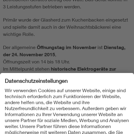
3 Leistungsstufen betrieben werden.
Primär wurde der Glasherd zum Kuchenbacken eingesetzt
und spielte damit auch in der Weihnachtsbäckerei eine
wichtige Rolle.
Der allgemeine
Öffnungstag im November
ist
Dienstag,
der 24. November 2015
,
Öffnungszeit von 14 bis 18 Uhr.
Im Mittelpunkt stehen
historische Elektrogeräte zur
Vorbereitung und Durchführung des Weihnachtsfestes
.
|
Objekt Dezember 2015
| - |
Objekt Oktober 2015
|
Zurück zum Historischen Archiv
Folgen Sie uns