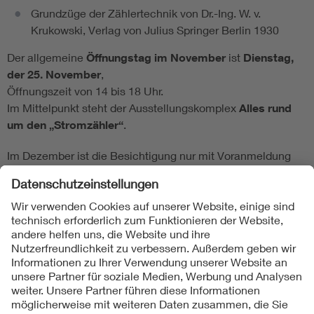
Grundzüge der Zählertechnik von Dr.-Ing. W. v.
Krukowski, Verlag von Julius Springer Berlin 1930
Der allgemeine
Öffnungstag im November
ist
Dienstag,
der 25. November
,
Öffnungszeit von 14 bis 18 Uhr.
Im Mittelpunkt steht der Ausstellungskomplex
Alles rund
um den „Stromzähler“
.
Im Dezember ist die Besichtigung nur mit Voranmeldung
möglich.
|
Objekt Dezember 2014
| - |
Objekt Oktober 2014
|
Zurück zum Historischen Archiv
Folgen Sie uns