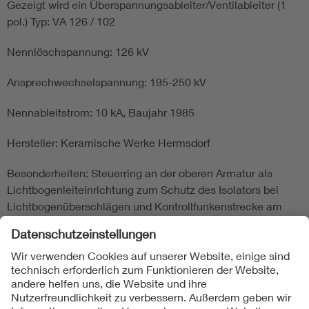
Gezeigt wird ein Überspannungsableiter/Ventilableiter (1
pol.) Typ: VA 126 / 102
Nennlöschspannung: 126 kV
Ansprechwechselspannung: 195-250 kV
Nennableitstrom: 10 kA, Baujahr 1985
Hersteller: Keramische Werke Hermsdorf
Besonderheiten: Steuerring an der oberen Armatur als
Lichtbogenleiteinrichtung zum Schutz des Isolators bei
Lichtbogenüberschlägen und Kontrollfunkenstrecke am
Fußende.
|
Objekt September 2017
| - |
Objekt Juli 2017
|
Zurück zum Historischen Archiv