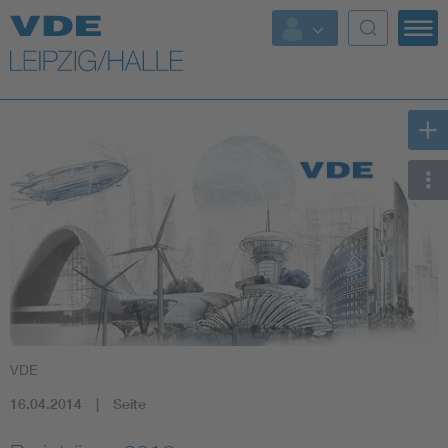
Top Themen
Fokusthemen
Energy
AI & Digital Trust
Health
Mobility
VDE
Standards
16.04.2014
Seite
Weitere Themen